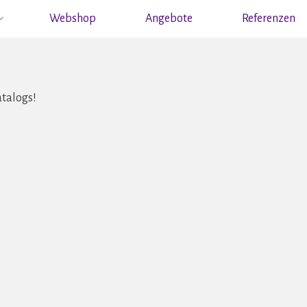
Catalogs
Start
Catalogs
Webshop
Angebote
Referenzen
atalogs!